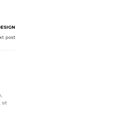
DESIGN
xt post
n,
 sit