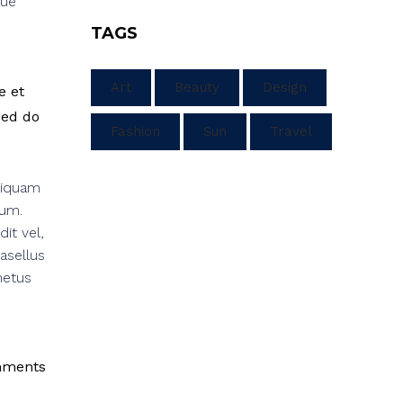
que
TAGS
Art
Beauty
Design
e et
sed do
Fashion
Sun
Travel
liquam
rum.
it vel,
asellus
metus
mments