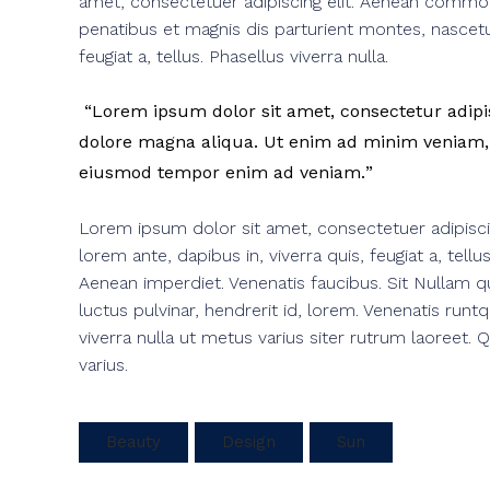
amet, consectetuer adipiscing elit. Aenean commo
penatibus et magnis dis parturient montes, nascetur
feugiat a, tellus. Phasellus viverra nulla.
Lorem ipsum dolor sit amet, consectetur adipisc
dolore magna aliqua. Ut enim ad minim veniam, q
eiusmod tempor enim ad veniam.
Lorem ipsum dolor sit amet, consectetuer adipisc
lorem ante, dapibus in, viverra quis, feugiat a, tell
Aenean imperdiet. Venenatis faucibus. Sit Nullam q
luctus pulvinar, hendrerit id, lorem. Venenatis runt
viverra nulla ut metus varius siter rutrum laoreet.
varius.
Beauty
Design
Sun