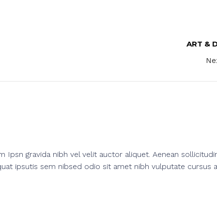
ART & 
Ne
psn gravida nibh vel velit auctor aliquet. Aenean sollicitudi
at ipsutis sem nibsed odio sit amet nibh vulputate cursus a