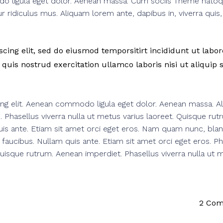
do ligula eget dolor. Aenean massa. Cum sociis Theme nato
 ridiculus mus. Aliquam lorem ante, dapibus in, viverra quis,
ing elit, sed do eiusmod temporsitirt incididunt ut labor
uis nostrud exercitation ullamco laboris nisi ut aliquip 
ing elit. Aenean commodo ligula eget dolor. Aenean massa. A
us. Phasellus viverra nulla ut metus varius laoreet. Quisque rut
uis ante. Etiam sit amet orci eget eros. Nam quam nunc, bland
q faucibus. Nullam quis ante. Etiam sit amet orci eget eros. Ph
 Quisque rutrum. Aenean imperdiet. Phasellus viverra nulla ut 
2 Co