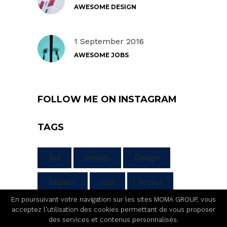
AWESOME DESIGN
1 September 2016
AWESOME JOBS
FOLLOW ME ON INSTAGRAM
TAGS
Art
Beauty
Design
Fashion
Sun
Travel
En poursuivant votre navigation sur les sites MOMA GROUP, vous
acceptez l'utilisation des cookies permettant de vous proposer
des services et contenus personnalisés.